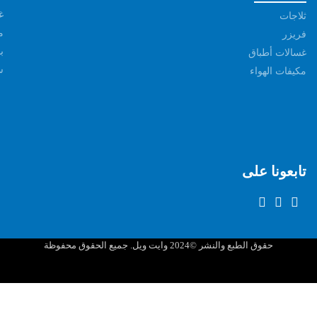
غ
ثلاجات
م
فريزر
ب
غسالات أطباق
س
مكيفات الهواء
تابعونا على
حقوق الطبع والنشر ©2024 وايت ويل. جميع الحقوق محفوظة